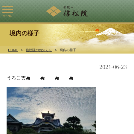
toggle
navigation
MENU
境内の様子
HOME
>
信松院のお知らせ
>
境内の様子
2021-06-23
うろこ雲☁ ☁ ☁ ☁