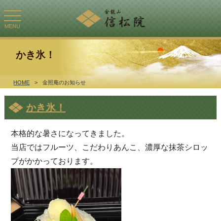
toggle
navigation
MENU
かき氷！
HOME
>
金照庵のお知らせ
かき氷！
本格的な暑さになってきました。
当店ではフルーツ、こだわりあんこ、濃厚な抹茶シロッ
プがかかっております。