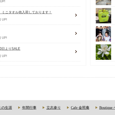
UP!
、ミニタオル他入荷しております！
 UP!
 UP!
0日よりSALE
 UP!
まの生涯
年間行事
立志参り
Cafe 金照庵
Boutiqu