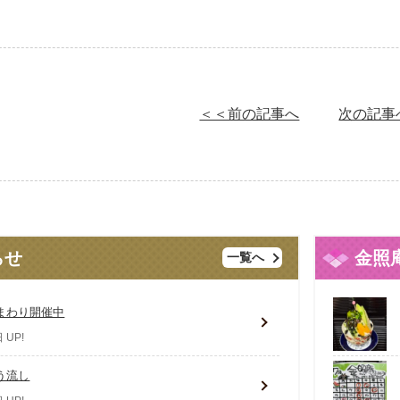
＜＜前の記事へ
次の記事
らせ
金照
一覧へ
まわり開催中
 UP!
う流し