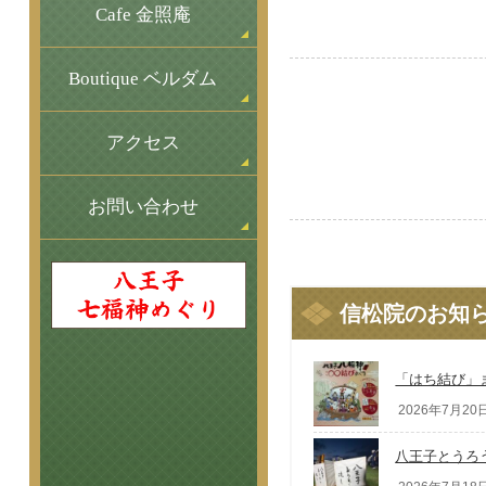
Cafe 金照庵
Boutique ベルダム
アクセス
お問い合わせ
信松院のお知
「はち結び」
2026年7月20日
八王子とうろ