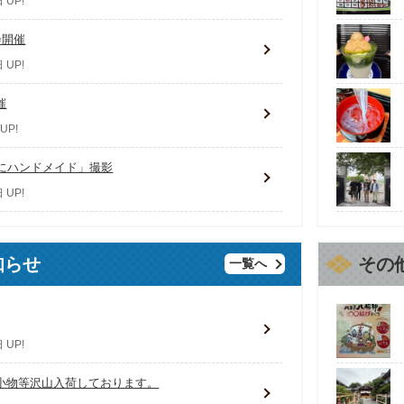
 UP!
会開催
 UP!
催
UP!
きにハンドメイド」撮影
 UP!
知らせ
その
一覧へ
 UP!
小物等沢山入荷しております。