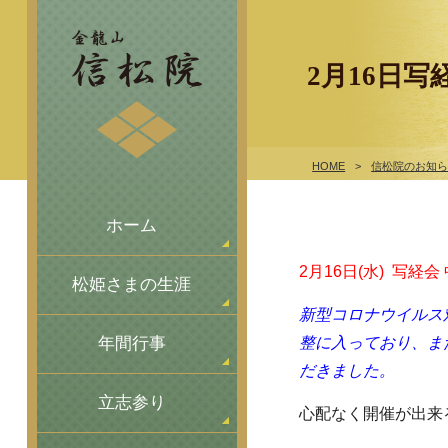
2月16日
HOME
>
信松院のお知
ホーム
2月16日(水) 写経
松姫さまの生涯
新型コロナウイルス
整に入っており、ま
年間行事
だきました。
立志参り
心配なく開催が出来