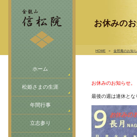
お休みのお
HOME
>
金照庵のお知
ホーム
お休みのお知らせ。
松姫さまの生涯
最後の週は連休とな
年間行事
立志参り