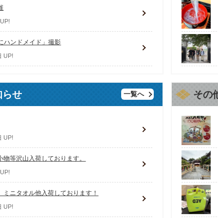
催
UP!
きにハンドメイド」撮影
 UP!
知らせ
その
一覧へ
 UP!
小物等沢山入荷しております。
UP!
、ミニタオル他入荷しております！
 UP!