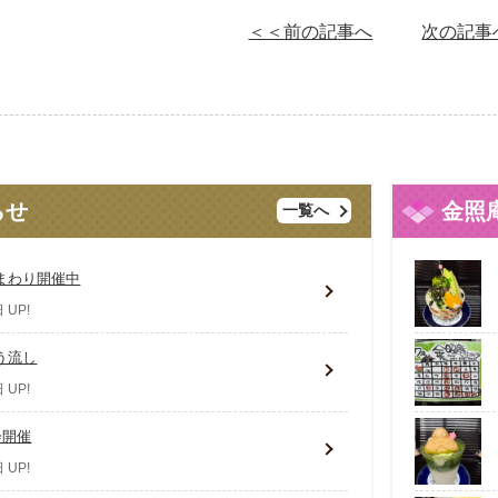
＜＜前の記事へ
次の記事
らせ
金照
一覧へ
まわり開催中
 UP!
う流し
 UP!
会開催
 UP!