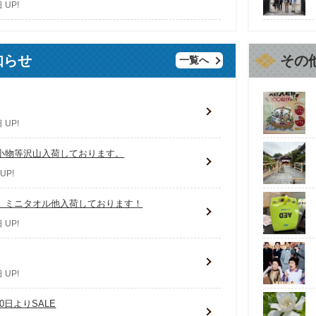
 UP!
知らせ
その
一覧へ
 UP!
小物等沢山入荷しております。
UP!
、ミニタオル他入荷しております！
 UP!
 UP!
0日よりSALE