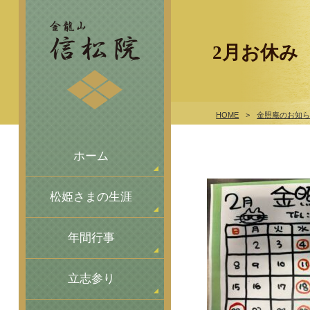
2月お休み
HOME
>
金照庵のお知
ホーム
松姫さまの生涯
年間行事
立志参り