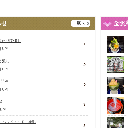
らせ
金照
一覧へ
まわり開催中
 UP!
う流し
 UP!
会開催
 UP!
催
UP!
きにハンドメイド」撮影