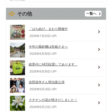
その他
一覧へ
「はち結び」まわり開催中
2026年7月20日 UP!
今年の風鈴棚は松姫さまへ
2026年6月30日 UP!
総受付にAED設置してあります。
2026年6月30日 UP!
吉田栄作さん明治座公演
2026年6月19日 UP!
クチナシの花が咲きだしました！
2026年6月13日 UP!