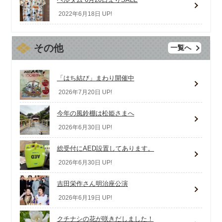
2022年6月18日 UP!
その他
一覧へ
「はち結び」まわり開催中
2026年7月20日 UP!
今年の風鈴棚は松姫さまへ
2026年6月30日 UP!
総受付にAED設置してあります。
2026年6月30日 UP!
吉田栄作さん明治座公演
2026年6月19日 UP!
クチナシの花が咲きだしました！