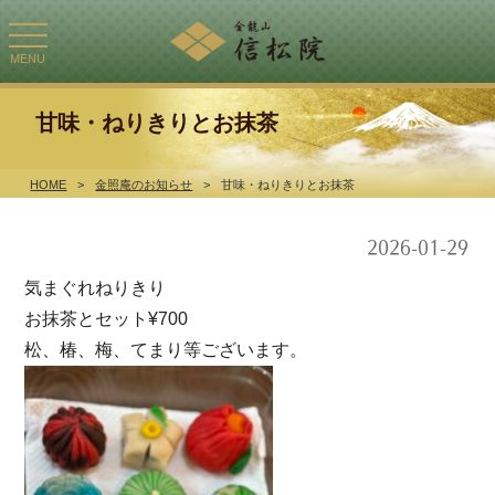
toggle
navigation
MENU
甘味・ねりきりとお抹茶
HOME
>
金照庵のお知らせ
>
甘味・ねりきりとお抹茶
2026-01-29
気まぐれねりきり
お抹茶とセット¥700
松、椿、梅、てまり等ございます。